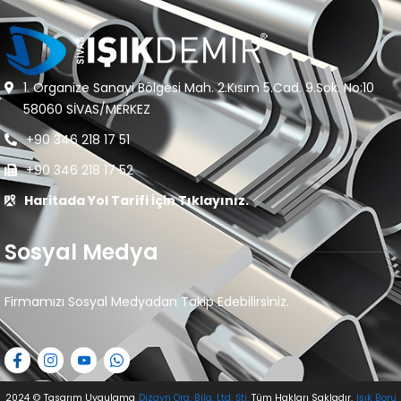
1. Organize Sanayi Bölgesi Mah. 2.Kısım 5.Cad. 9.Sok. No:10
58060 SİVAS/MERKEZ
+90 346 218 17 51
+90 346 218 17 52
Haritada Yol Tarifi İçin Tıklayınız.
Sosyal Medya
Firmamızı Sosyal Medyadan Takip Edebilirsiniz.
2024
© Tasarım Uygulama
Dizayn Org. Bilg. Ltd. Şti.
Tüm Hakları Sakladır.
Işık Boru